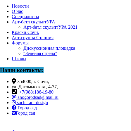
Новости
О нас
Специалисты
Арт-батл скульптУРА
Арт-батл скульптУРА 2021
Краски.Сочи.
Арт-группа Станция
Форумы
Дискуссионная площадка
“Зеленая стрела”
Школы
Наши контакты:
354000, г. Сочи,
ул. Дагомысская , 4-37,
+7(988)186-19-80
anogorodsad@mail.ru
sochi_art_design
Город сад
Город сад