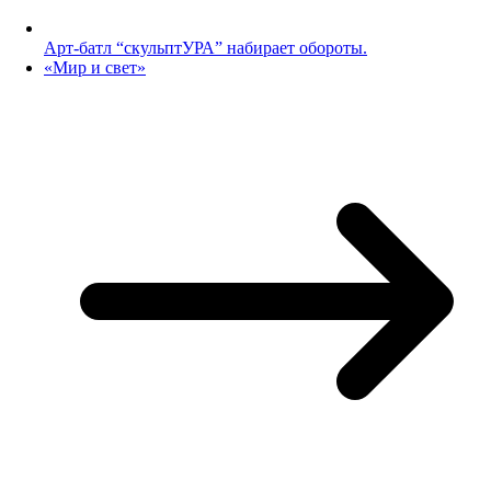
Арт-батл “скульптУРА” набирает обороты.
«Мир и свет»