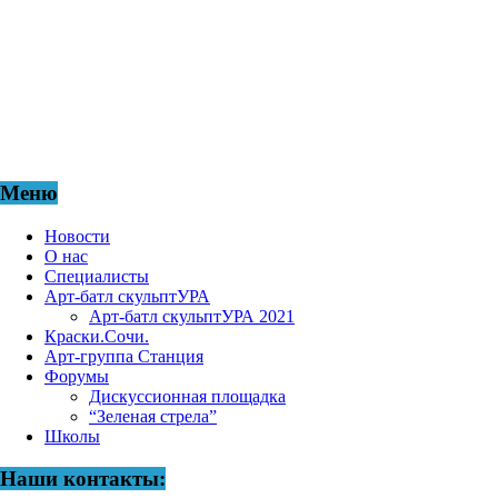
грамотной и комфортной городской среды. Мы жители
Города - САД, мы за творчество и профессионализм,
стремимся сделать наш город самым лучшим на земле.
АНО ЦИКА «Город-Сад» представляет специалистов,
живущих и работающих в городе Сочи, а также жителей
других регионов России, желающих привнести свой
вклад в просветительскую и культурную жизнь города.
Меню
Новости
О нас
Специалисты
Арт-батл скульптУРА
Арт-батл скульптУРА 2021
Краски.Сочи.
Арт-группа Станция
Форумы
Дискуссионная площадка
“Зеленая стрела”
Школы
Наши контакты: