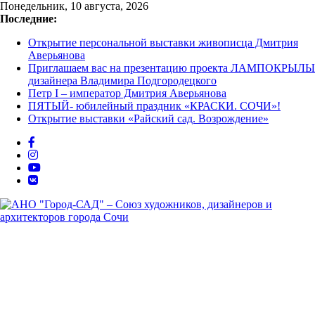
Перейти
Понедельник, 10 августа, 2026
к
Последние:
содержимому
Открытие персональной выставки живописца Дмитрия
Аверьянова
Приглашаем вас на презентацию проекта ЛАМПОКРЫЛЫ
дизайнера Владимира Подгородецкого
Петр I – император Дмитрия Аверьянова
ПЯТЫЙ- юбилейный праздник «КРАСКИ. СОЧИ»!
Открытие выставки «Райский сад. Возрождение»