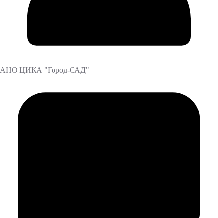
АНО ЦИКА "Город-САД"