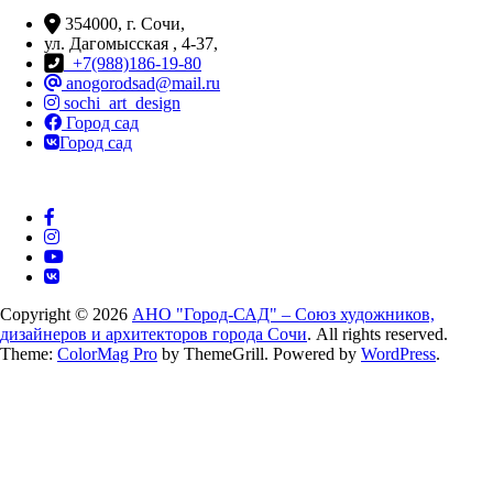
354000, г. Сочи,
ул. Дагомысская , 4-37,
+7(988)186-19-80
anogorodsad@mail.ru
sochi_art_design
Город сад
Город сад
Copyright © 2026
АНО "Город-САД" – Союз художников,
дизайнеров и архитекторов города Сочи
. All rights reserved.
Theme:
ColorMag Pro
by ThemeGrill. Powered by
WordPress
.