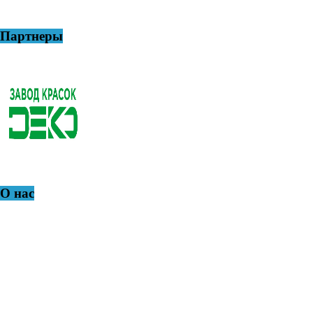
Партнеры
О нас
АНО ЦИКА «Город-САД» – Город - Сочи - Арт - Дизайн,
общественное творческое объединение, созданное
профессиональным сообществом дизайнеров,
архитекторов, садовников, художников, скульпторов,
журналистов, краеведов и IT-специалистов, активно
участвующих в развитии и создании эстетически