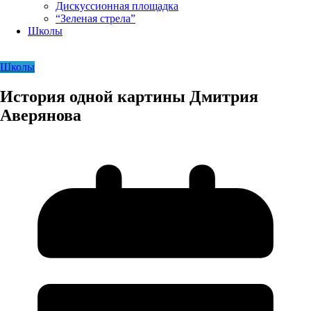
Дискуссионная площадка
“Зеленая стрела”
Школы
Школы
История одной картины Дмитрия
Аверянова