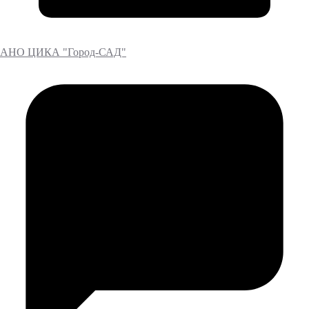
АНО ЦИКА "Город-САД"