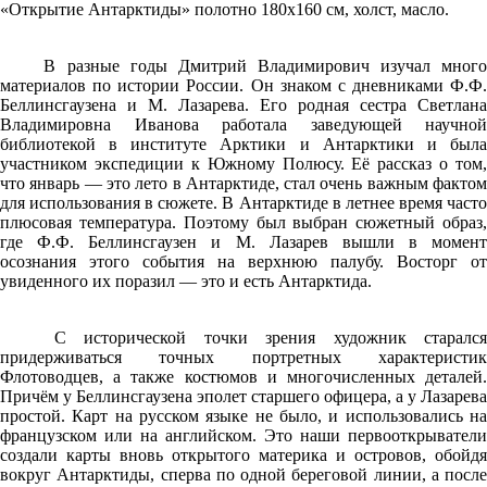
«Открытие Антарктиды» полотно 180х160 см, холст, масло.
В разные годы Дмитрий Владимирович изучал много
материалов по истории России. Он знаком с дневниками Ф.Ф.
Беллинсгаузена и М. Лазарева. Его родная сестра Светлана
Владимировна Иванова работала заведующей научной
библиотекой в институте Арктики и Антарктики и была
участником экспедиции к Южному Полюсу. Её рассказ о том,
что январь — это лето в Антарктиде, стал очень важным фактом
для использования в сюжете. В Антарктиде в летнее время часто
плюсовая температура. Поэтому был выбран сюжетный образ,
где Ф.Ф. Беллинсгаузен и М. Лазарев вышли в момент
осознания этого события на верхнюю палубу. Восторг от
увиденного их поразил — это и есть Антарктида.
С исторической точки зрения художник старался
придерживаться точных портретных характеристик
Флотоводцев, а также костюмов и многочисленных деталей.
Причём у Беллинсгаузена эполет старшего офицера, а у Лазарева
простой. Карт на русском языке не было, и использовались на
французском или на английском. Это наши первооткрыватели
создали карты вновь открытого материка и островов, обойдя
вокруг Антарктиды, сперва по одной береговой линии, а после