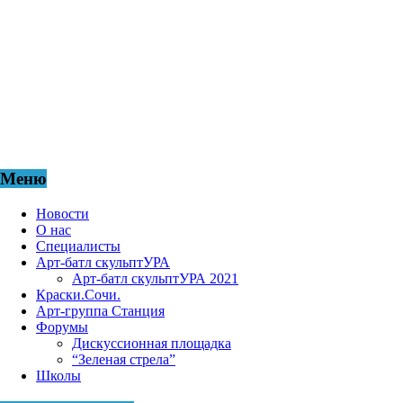
участвующих в развитии и создании эстетически
грамотной и комфортной городской среды. Мы жители
Города - САД, мы за творчество и профессионализм,
стремимся сделать наш город самым лучшим на земле.
АНО ЦИКА «Город-Сад» представляет специалистов,
живущих и работающих в городе Сочи, а также жителей
других регионов России, желающих привнести свой
вклад в просветительскую и культурную жизнь города.
Меню
Новости
О нас
Специалисты
Арт-батл скульптУРА
Арт-батл скульптУРА 2021
Краски.Сочи.
Арт-группа Станция
Форумы
Дискуссионная площадка
“Зеленая стрела”
Школы