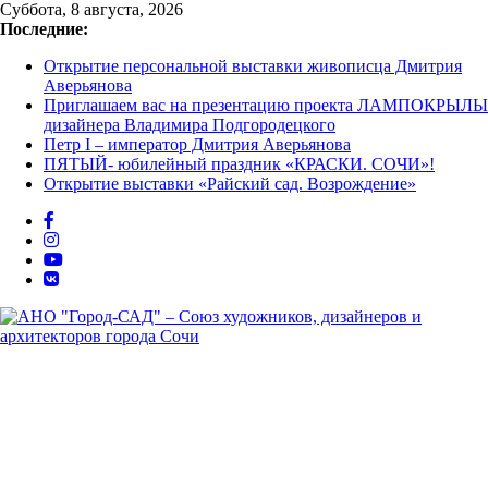
Перейти
Суббота, 8 августа, 2026
к
Последние:
содержимому
Открытие персональной выставки живописца Дмитрия
Аверьянова
Приглашаем вас на презентацию проекта ЛАМПОКРЫЛЫ
дизайнера Владимира Подгородецкого
Петр I – император Дмитрия Аверьянова
ПЯТЫЙ- юбилейный праздник «КРАСКИ. СОЧИ»!
Открытие выставки «Райский сад. Возрождение»