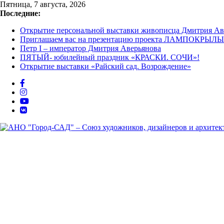
Перейти
Пятница, 7 августа, 2026
к
Последние:
содержимому
Открытие персональной выставки живописца Дмитрия Ав
Приглашаем вас на презентацию проекта ЛАМПОКРЫЛЫ 
Петр I – император Дмитрия Аверьянова
ПЯТЫЙ- юбилейный праздник «КРАСКИ. СОЧИ»!
Открытие выставки «Райский сад. Возрождение»