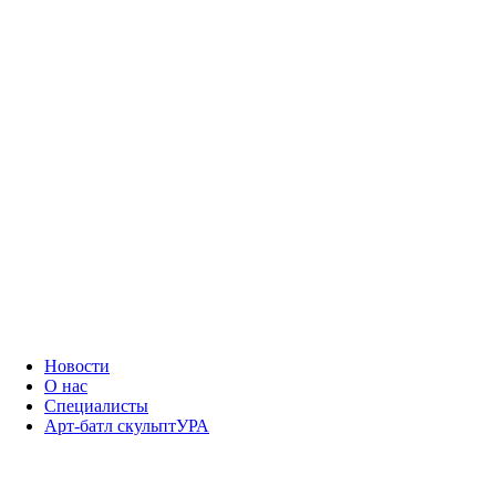
Новости
О нас
Специалисты
Арт-батл скульптУРА