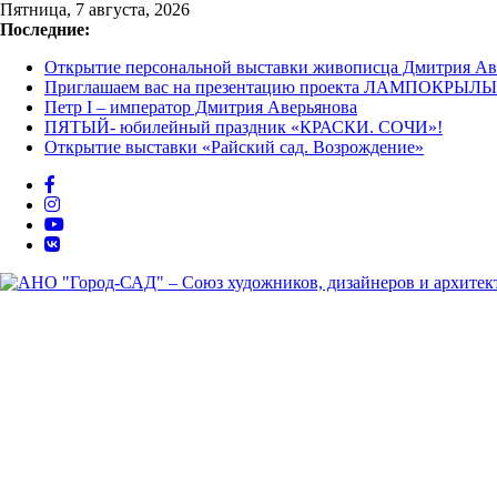
Перейти
Пятница, 7 августа, 2026
к
Последние:
содержимому
Открытие персональной выставки живописца Дмитрия Ав
Приглашаем вас на презентацию проекта ЛАМПОКРЫЛЫ 
Петр I – император Дмитрия Аверьянова
ПЯТЫЙ- юбилейный праздник «КРАСКИ. СОЧИ»!
Открытие выставки «Райский сад. Возрождение»