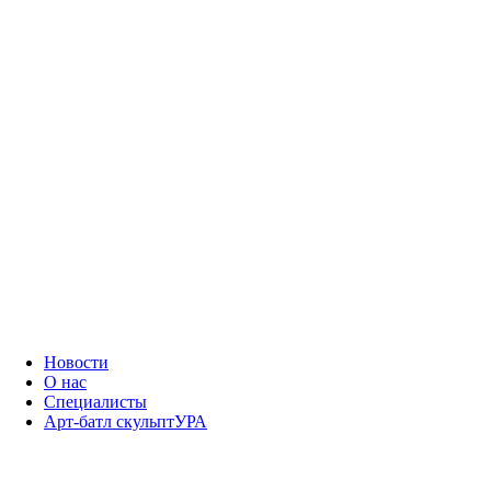
Новости
О нас
Специалисты
Арт-батл скульптУРА