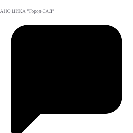
АНО ЦИКА "Город-САД"