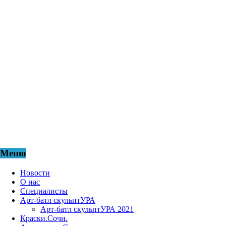
общественное творческое объединение, созданное
профессиональным сообществом дизайнеров,
архитекторов, садовников, художников, скульпторов,
журналистов, краеведов и IT-специалистов, активно
участвующих в развитии и создании эстетически
грамотной и комфортной городской среды. Мы жители
Города - САД, мы за творчество и профессионализм,
стремимся сделать наш город самым лучшим на земле.
АНО ЦИКА «Город-Сад» представляет специалистов,
живущих и работающих в городе Сочи, а также жителей
других регионов России, желающих привнести свой
вклад в просветительскую и культурную жизнь города.
Меню
Новости
О нас
Специалисты
Арт-батл скульптУРА
Арт-батл скульптУРА 2021
Краски.Сочи.