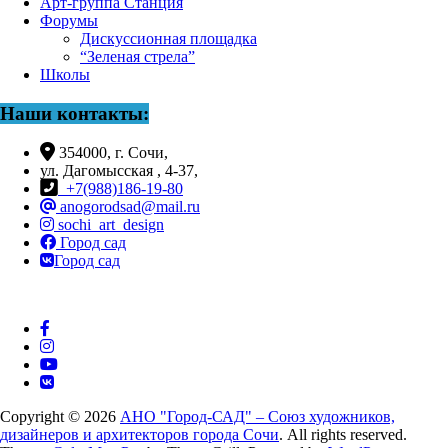
Арт-группа Станция
Форумы
Дискуссионная площадка
“Зеленая стрела”
Школы
Наши контакты:
354000, г. Сочи,
ул. Дагомысская , 4-37,
+7(988)186-19-80
anogorodsad@mail.ru
sochi_art_design
Город сад
Город сад
Copyright © 2026
АНО "Город-САД" – Союз художников,
дизайнеров и архитекторов города Сочи
. All rights reserved.