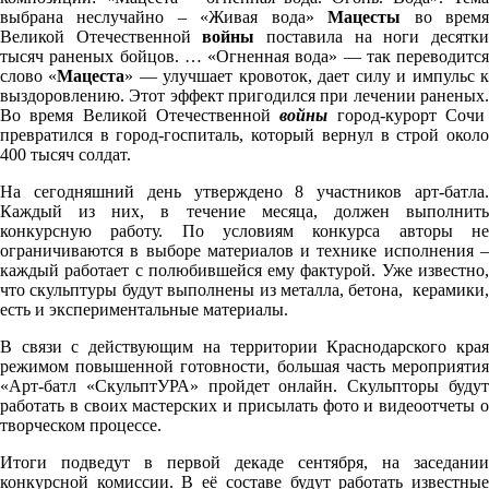
выбрана неслучайно – «Живая вода»
Мацесты
во врем
Великой Отечественной
войны
поставила на ноги десятк
тысяч раненых бойцов. … «Огненная вода» — так переводится
слово «
Мацеста
» — улучшает кровоток, дает силу и импульс 
выздоровлению. Этот эффект пригодился при лечении раненых.
Во время Великой Отечественной
войны
город-курорт Соч
превратился в город-госпиталь, который вернул в строй около
400 тысяч солдат.
На сегодняшний день утверждено 8 участников арт-батла.
Каждый из них, в течение месяца, должен выполнить
конкурсную работу. По условиям конкурса авторы не
ограничиваются в выборе материалов и технике исполнения –
каждый работает с полюбившейся ему фактурой. Уже известно,
что скульптуры будут выполнены из металла, бетона, керамики,
есть и экспериментальные материалы.
В связи с действующим на территории Краснодарского края
режимом повышенной готовности, большая часть мероприятия
«Арт-батл «СкульптУРА» пройдет онлайн. Скульпторы будут
работать в своих мастерских и присылать фото и видеоотчеты о
творческом процессе.
Итоги подведут в первой декаде сентября, на заседании
конкурсной комиссии. В её составе будут работать известные