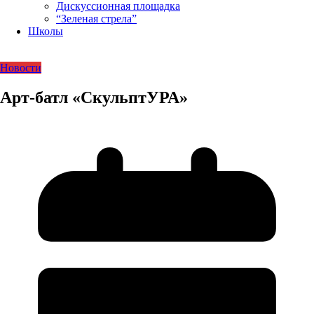
Дискуссионная площадка
“Зеленая стрела”
Школы
Новости
Арт-батл «СкульптУРА»