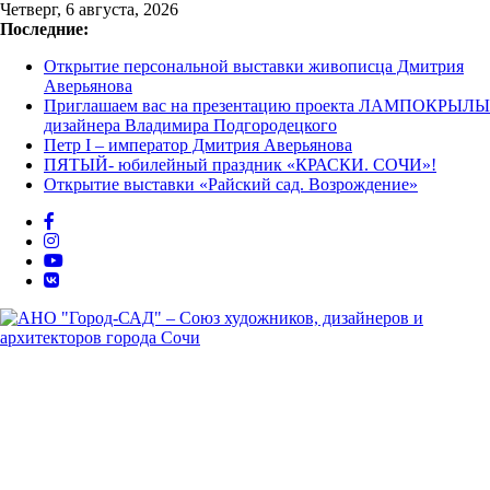
Перейти
Четверг, 6 августа, 2026
к
Последние:
содержимому
Открытие персональной выставки живописца Дмитрия
Аверьянова
Приглашаем вас на презентацию проекта ЛАМПОКРЫЛЫ
дизайнера Владимира Подгородецкого
Петр I – император Дмитрия Аверьянова
ПЯТЫЙ- юбилейный праздник «КРАСКИ. СОЧИ»!
Открытие выставки «Райский сад. Возрождение»