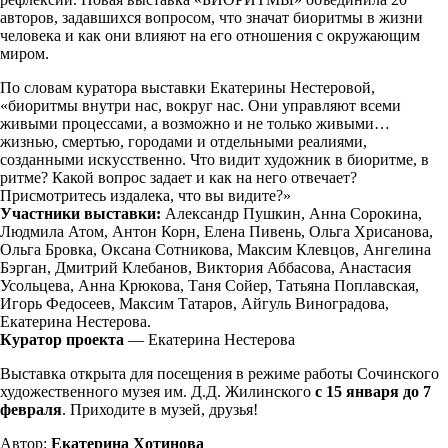
авторов, задавшихся вопросом, что значат биоритмы в жизни
человека и как они влияют на его отношения с окружающим
миром.
По словам куратора выставки Екатерины Нестеровой,
«биоритмы внутри нас, вокруг нас. Они управляют всеми
живыми процессами, а возможно и не только живыми…
жизнью, смертью, городами и отдельными реалиями,
созданными искусственно. Что видит художник в биоритме, в
ритме? Какой вопрос задает и как на него отвечает?
Присмотритесь издалека, что вы видите?»
Участники выставки:
Александр Пушкин, Анна Сорокина,
Людмила Атом, Антон Корн, Елена Пивень, Ольга Хрисанова,
Ольга Бровка, Оксана Сотникова, Максим Клевцов, Ангелина
Бэрган, Дмитрий Клебанов, Виктория Аббасова, Анастасия
Усольцева, Анна Крюкова, Таня Сойер, Татьяна Поплавская,
Игорь Федосеев, Максим Татаров, Айгуль Виноградова,
Екатерина Нестерова.
Куратор проекта
— Екатерина Нестерова
Выставка открыта для посещения в режиме работы Сочинского
художественного музея им. Д.Д. Жилинского
с 15 января до 7
февраля
. Приходите в музей, друзья!
Автор:
Екатерина Хотинова