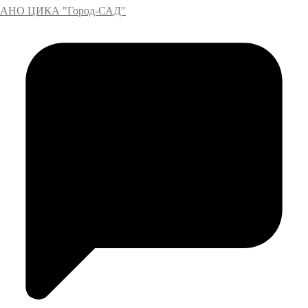
АНО ЦИКА "Город-САД"