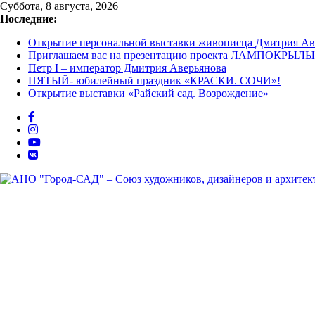
Перейти
Суббота, 8 августа, 2026
к
Последние:
содержимому
Открытие персональной выставки живописца Дмитрия Ав
Приглашаем вас на презентацию проекта ЛАМПОКРЫЛЫ 
Петр I – император Дмитрия Аверьянова
ПЯТЫЙ- юбилейный праздник «КРАСКИ. СОЧИ»!
Открытие выставки «Райский сад. Возрождение»