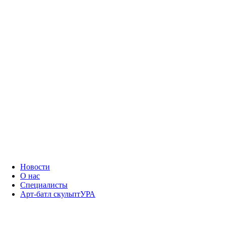
Новости
О нас
Специалисты
Арт-батл скульптУРА