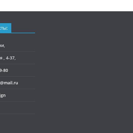
ты:
чи,
 , 4-37,
9-80
@mail.ru
ign