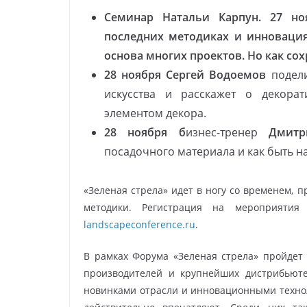
Семинар Натальи Карпун.
27 но
последних методиках и инновация
основа многих проектов. Но как сох
28 ноября Сергей Водоемов
подели
искусства и расскажет о декора
элементом декора.
28 ноября
б
изнес-тренер
Дмитр
посадочного материала и как быть н
«Зеленая стрела» идет в ногу со временем, 
методики. Регистрация на мероприятия
landscapeconference.ru
.
В рамках Форума «Зеленая стрела» пройде
производителей и крупнейших дистрибьюте
новинками отрасли и инновационными технол