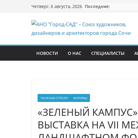
Перейти
Последние:
Четверг, 6 августа, 2026
к
содержимому
НОВОСТИ
О НАС
СПЕЦИАЛИСТЫ
А
"ЗЕЛЕНАЯ СТРЕЛА"
ФОРУМЫ
«ЗЕЛЕНЫЙ КАМПУС»
ВЫСТАВКА НА VII 
ЛАНДШАФТНОМ ФОР