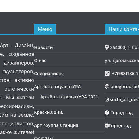
Меню
Наши контак
Арт - Дизайн,
Новости
354000, г. Со
е, созданное
О нас
ул. Дагомысская
изайнеров,
 скульпторов,
Специалисты
+7(988)186-1
тов, активно
Арт-батл скульптУРА
anogorodsad
эстетически
Арт-батл скульптУРА 2021
ы. Мы жители
sochi_art_des
ессионализм,
Краски.Сочи.
Город сад
шим на земле.
пециалистов,
Арт-группа Станция
Город сад
также жителей
Форумы