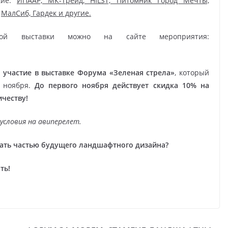
кие:
ИПААР, МК-Трейд, HILST, Питомник Город Мечты,
,
МалСиб, Гардек и другие.
емой выставки можно на сайте мероприятия:
 участие в выставке Форума «Зеленая стрела»
, который
0 ноября.
До первого ноября действует скидка 10% на
честву!
условия на авиперелет.
тать частью будущего ландшафтного дизайна?
ть!