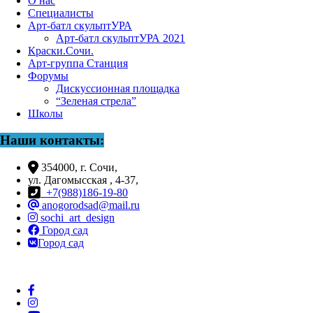
О нас
Специалисты
Арт-батл скульптУРА
Арт-батл скульптУРА 2021
Краски.Сочи.
Арт-группа Станция
Форумы
Дискуссионная площадка
“Зеленая стрела”
Школы
Наши контакты:
354000, г. Сочи,
ул. Дагомысская , 4-37,
+7(988)186-19-80
anogorodsad@mail.ru
sochi_art_design
Город сад
Город сад